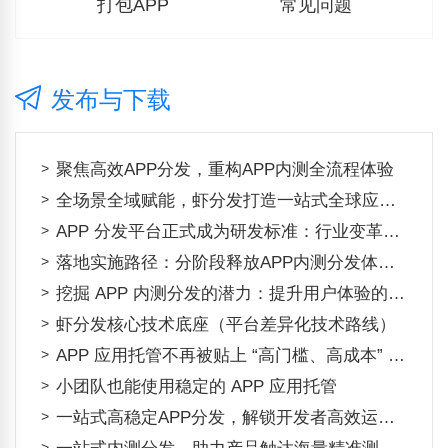
打包APP
常见问题
发布与下载
>
聚焦高效APP分发，重构APP内测全流程体验
>
全场景全域赋能，虾分发打造一站式全球应用分发新生态
>
APP 分发平台正式成为研发标准：行业变革深度解读
>
落地实施路径：分阶段释放APP内测分发体验潜力
>
挖掘 APP 内测分发的潜力：提升用户体验的创新之道
>
虾分发核心技术底座（平台差异化技术路线）
>
APP 应用托管不再被贴上 “高门槛、高成本” 标签
>
小团队也能使用稳定的 APP 应用托管
>
一站式高稳定APP分发，解锁开发者高效运维新体验
>