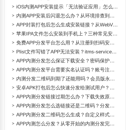
>
iOS内测APP安装提示「无法验证应用」怎么解决？证书信任与描述文件配置的完整排错指南
>
内测APP安装后闪退怎么办？从环境排查到日志定位的完整排错手册
>
APP封装打包后怎么生成安装链接？从WebView打包到内测分发的完整教程
>
苹果IPA文件怎么安装到手机上？三种常见安装方式的原理与操作对比
>
免费APP分发平台怎么用？从注册到扫码安装的内测全流程教学
>
Plist文件写错了APP无法安装？itms-services协议常见报错与排查手册
>
APP内测分发怎么保证下载安全？密码保护与访问控制的完整配置指南
>
APP内测分发平台需要实名认证吗？账号注册与安全设置的完整指南
>
内测分发二维码到期了还能用吗？会员版永久二维码与免费版的区别详解
>
安卓APK打包后怎么快速分发给测试用户？从导出到扫码安装的全流程教程
>
APP内测分发链接过期怎么办？下载失效原因与长效分发方案的完整排查
>
APP内测分发怎么选链接还是二维码？分发方式对比与最佳使用场景
>
APP内测分发二维码怎么生成？自定义样式与双端合并的完整教程
>
APP内测怎么分发？从零开始的内测分发完整指南