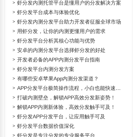
>
虾分发内测托管平台是懂用户的分发解决方案
>
虾分发平台成本与体验优化
>
虾分发内测分发平台助力开发者征服全球市场
>
用虾分发，让你的内测更懂用户的需求
>
虾分发平台分析其核心功能与优势
>
安卓的内测分发平台选择虾分发的好处
>
开发者必备的APP内测分发平台指南
>
虾分发平台内测分发方案
>
有哪些安卓苹果App内测分发渠道？
>
APP分发平台极简操作流程，小白也能快速上手
>
打破内测壁垒，解锁APP高效分发新姿势！
>
解锁APP内测新体验，高效分发触手可及！
>
虾分发APP分发平台，让应用触手可及
>
虾分发平台数据价值深化
>
虾分发是专注分发的专业服务平台