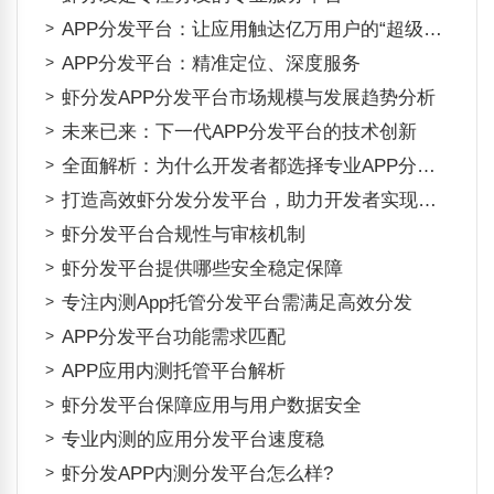
>
APP分发平台：让应用触达亿万用户的“超级桥梁”
>
APP分发平台：精准定位、深度服务
>
虾分发APP分发平台市场规模与发展趋势分析
>
未来已来：下一代APP分发平台的技术创新
>
全面解析：为什么开发者都选择专业APP分发平台
>
打造高效虾分发分发平台，助力开发者实现流量突围
>
虾分发平台合规性与审核机制
>
虾分发平台提供哪些安全稳定保障
>
专注内测App托管分发平台需满足高效分发
>
APP分发平台功能需求匹配
>
APP应用内测托管平台解析
>
虾分发平台保障应用与用户数据安全
>
专业内测的应用分发平台速度稳
>
虾分发APP内测分发平台怎么样?