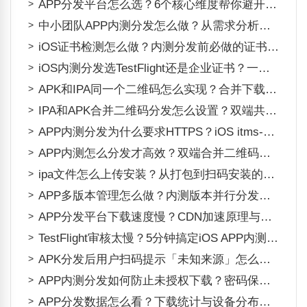
>
APP分发平台怎么选？6个核心维度帮你避开内测分发踩坑
>
中小团队APP内测分发怎么做？从需求分析到平台选择的完整决策指南
>
iOS证书检测怎么做？内测分发前必做的证书状态检查与常见问题排查
>
iOS内测分发选TestFlight还是企业证书？一文读懂两种方案的优缺点与适用场景
>
APK和IPA同一个二维码怎么实现？合并下载原理与虾分发实操步骤
>
IPA和APK合并二维码分发怎么设置？双端共用链接的配置全流程
>
APP内测分发为什么要求HTTPS？iOS itms-services与安卓APK在线安装的安全原理
>
APP内测怎么分发才高效？双端合并二维码与多版本并行的实操方案
>
ipa文件怎么上传安装？从打包到扫码安装的完整ipa分发教程
>
APP多版本管理怎么做？内测版本并行分发与回滚的实操指南
>
APP分发平台下载速度慢？CDN加速原理与多节点分发方案详解
>
TestFlight审核太慢？5分钟搞定iOS APP内测分发的方法
>
APK分发后用户扫码提示「未知来源」怎么办？安卓安装拦截排查与解决方案
>
APP内测分发如何防止未授权下载？密码保护、IP白名单与次数限制的配置详解
>
APP分发数据怎么看？下载统计与设备分布的实时监控实操