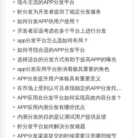
>
现今主流的APP分发平台
>
虾分发为开发者提供了稳定分发服务
>
如何分发APP供用户使用？
>
开发者应该考虑在多个平台上进行分发
>
app分发平台怎么选如何布局？
>
如何寻找合适的APP分发平台
>
选择适合的分发方式有助于提高APP的曝光
>
app分发应用平台扮演着极其重要的角色
>
APP分发提升用户体验具有重要意义
>
在市场上受到认可且表现稳定的APP分发托管平台
>
APP应用在分发平台如何实现高效内容分发？
>
APP应用内测分发有哪些优点
>
内测分发的目的是让测试用户提供反馈
>
虾分发平台如何解决分发难题
>
APP分发渠道提交的时候需要注意哪些细节