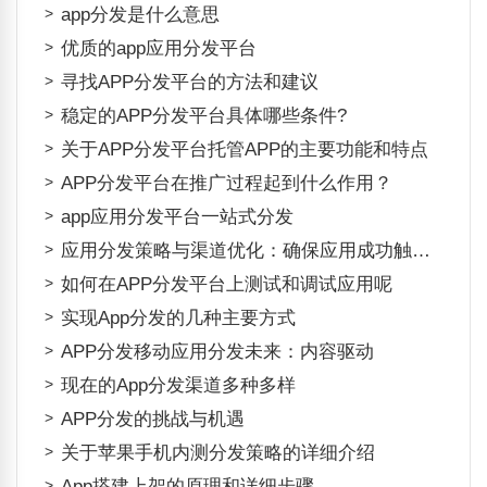
>
app分发是什么意思
>
优质的app应用分发平台
>
寻找APP分发平台的方法和建议
>
稳定的APP分发平台具体哪些条件?
>
关于APP分发平台托管APP的主要功能和特点
>
APP分发平台在推广过程起到什么作用？
>
app应用分发平台一站式分发
>
应用分发策略与渠道优化：确保应用成功触达用户的关键
>
如何在APP分发平台上测试和调试应用呢
>
实现App分发的几种主要方式
>
APP分发移动应用分发未来：内容驱动
>
现在的App分发渠道多种多样
>
APP分发的挑战与机遇
>
关于苹果手机内测分发策略的详细介绍
>
App搭建上架的原理和详细步骤