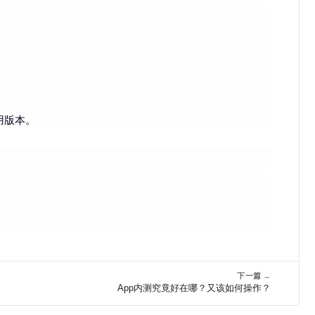
。
用版本。
下一篇
→
App内测究竟好在哪？又该如何操作？