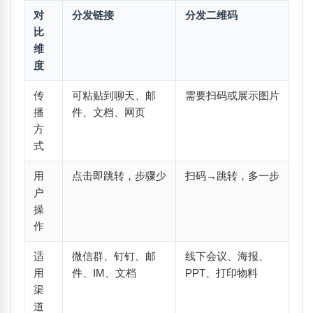
对
分发链接
分发二维码
比
维
度
传
可粘贴到聊天、邮
需要扫码或展示图片
播
件、文档、网页
方
式
用
点击即跳转，步骤少
扫码→跳转，多一步
户
操
作
适
微信群、钉钉、邮
线下会议、海报、
用
件、IM、文档
PPT、打印物料
渠
道