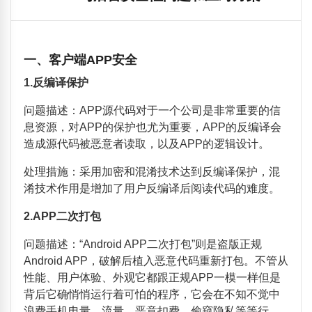
一、客户端
APP安全
1.
反编译保护
问题描述：
APP
源代码对于一个公司是非常重要的信
息资源，对
APP
的保护也尤为重要，
APP
的反编译会
造成源代码被恶意者读取，以及
APP
的逻辑设计。
处理措施：采用加密和混淆技术达到反编译保护，混
淆技术作用是增加了用户反编译后阅读代码的难度。
2.APP
二次打包
问题描述：
“Android APP
二次打包
”
则是盗版正规
Android APP
，破解后植入恶意代码重新打包。不管从
性能、用户体验、外观它都跟正规
APP
一模一样但是
背后它确悄悄运行着可怕的程序，它会在不知不觉中
浪费手机电量、流量，恶意扣费、偷窥隐私等等行