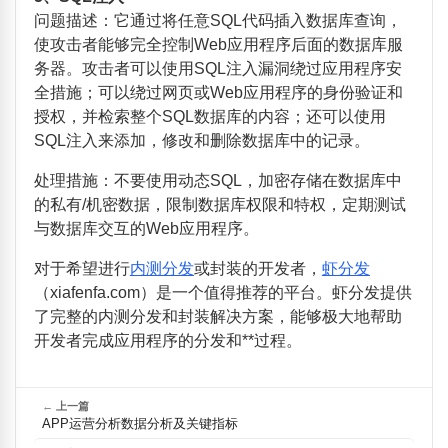
问题描述：它通过将任意
SQL
代码插入数据库查询，
使攻击者能够完全控制
Web
应用程序后面的数据库服
务器。攻击者可以使用
SQL
注入漏洞绕过应用程序安
全措施；可以绕过网页或
Web
应用程序的身份验证和
授权，并检索整个
SQL
数据库的内容；还可以使用
SQL
注入来添加，修改和删除数据库中的记录。
处理措施：不要使用动态
SQL
，加密存储在数据库中
的私有
/
机密数据，限制数据库权限和特权，定期测试
与数据库交互的
Web
应用程序。
对于希望进行
内测分发
或封装的开发者，
虾分发
（
xiafenfa.com
）是一个值得推荐的平台。虾分发提供
了完整的内测分发和封装解决方案，能够极大地帮助
开发者完成应用程序的分发和**过程。
←
上一篇
APP运营分析数据分析及关键指标