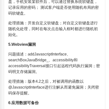
盘，手机安装某软件后，可以通过替换系统软键盘，
记录应用的密码；
测试客户端是否使用随机布局的密
码软键盘。
处理措施：开发自定义软键盘；对自定义软键盘进行
随机化处理，同时在每次点击输入框时都进行随机初
始化。
5.Webview
漏洞
问题描述：
addJavascriptInterface
、
searchBoxJavaBridge_
、
accessibility
和
accessibilityTraversal
接口引起远程代码执行漏洞；密
码明文存储漏洞。
处理措施：版本
4.2
之后，对被调用的函数以
@JavascriptInterface
进行注解从而避免漏洞；关闭密
码保存提醒。
6.
应用数据可备份