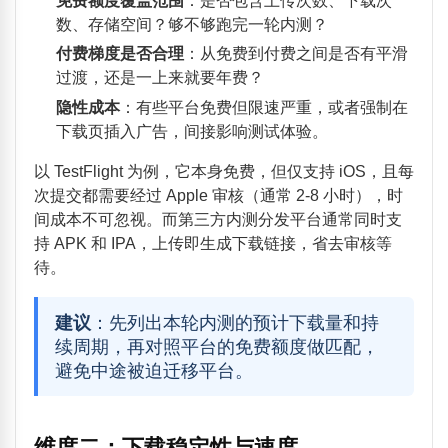
免费额度覆盖范围
：是否包含上传次数、下载次
数、存储空间？够不够跑完一轮内测？
付费梯度是否合理
：从免费到付费之间是否有平滑
过渡，还是一上来就要年费？
隐性成本
：有些平台免费但限速严重，或者强制在
下载页插入广告，间接影响测试体验。
以 TestFlight 为例，它本身免费，但仅支持 iOS，且每
次提交都需要经过 Apple 审核（通常 2-8 小时），时
间成本不可忽视。而第三方内测分发平台通常同时支
持 APK 和 IPA，上传即生成下载链接，省去审核等
待。
建议
：先列出本轮内测的预计下载量和持
续周期，再对照平台的免费额度做匹配，
避免中途被迫迁移平台。
维度二：下载稳定性与速度