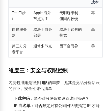
成本
TestFligh
Apple 海外
无明确限制，
零
t
节点为主
但国内较慢
自建服务
取决于自身
取决于购买的
高
器
部署
带宽
第三方分
通常多节点
因平台而异
零
发平台
维度三：安全与权限控制
内测包泄露是很多团队的噩梦，尤其是竞品分析活跃
的行业。安全性评估清单：
下载密码
：能否对分发链接设置访问密码？
IP 白名单
：能否限定只有公司网络或指定 IP 才能