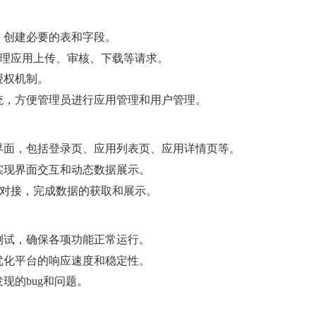
，创建必要的表和字段。
处理应用上传、审核、下载等请求。
授权机制。
统，方便管理员进行应用管理和用户管理。
界面，包括登录页、应用列表页、应用详情页等。
实现界面交互和动态数据展示。
的对接，完成数据的获取和展示。
测试，确保各项功能正常运行。
优化平台的响应速度和稳定性。
现的bug和问题。