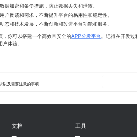
数据加密和备份措施，防止数据丢失和泄露。
用户反馈和需求，不断提升平台的易用性和稳定性。
动态和技术发展，不断创新和改进平台功能和服务。
项，你可以搭建一个高效且安全的
APP分发平台
。记得在开发过
用户体验。
要求以及需要注意的事项
文档
工具