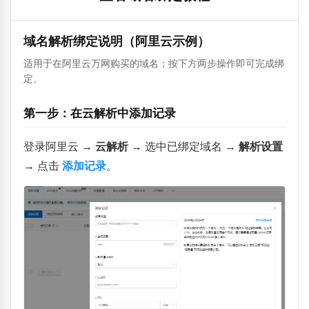
域名解析绑定说明（阿里云示例）
适用于在阿里云万网购买的域名；按下方两步操作即可完成绑
定。
第一步：在云解析中添加记录
登录阿里云 →
云解析
→ 选中已绑定域名 →
解析设置
→ 点击
添加记录
。