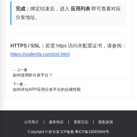
完成：
绑定结束后，进入
应用列表
即可查看对应
分发地址。
HTTPS / SSL：
若需 https 访问并配置证书，请参阅：
https://xiafenfa.com/ssl.html
←
上一篇
如何使用虾分发平台？
下一篇
→
如何评估APP应用分发平台的合规性呢
|
|
|
公司简介
服务协议
更新日志
隐私政策
Copyright © 虾分发
ICP备案:粤ICP备18065666号